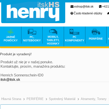
eshop@itsk.sk
+421
Často kladené otázky
MOBILY,
JARNÉ
PC,
PC
PERIFÉRIE
TABLETY,
POMÔCKY
NOTEBOOKY
KOMPONENTY
HODINKY
Produkt je vyradený!
Produkt už nie je v našej ponuke.
Kontaktujte, prosím, manažéra produktu:
Henrich Sonnenschein-ID0
itsk@itsk.sk
Hlavná Strana
PERIFÉRIE
Spotrebný Materiál
Atramenty, Tonery