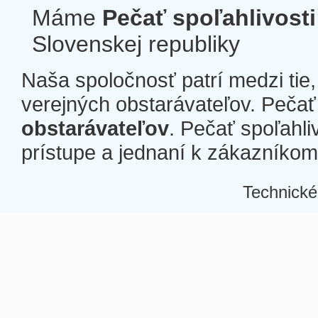
Máme
Pečať spoľahlivosti
Slovenskej republiky
Naša spoločnosť patrí medzi tie
verejných obstarávateľov. Pečať 
obstarávateľov
. Pečať spoľahli
prístupe a jednaní k zákazníkom a
Technické
Â
Â
Â