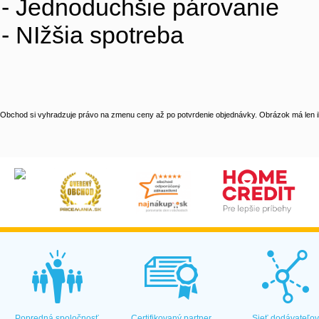
- Jednoduchšie párovanie
- NIžšia spotreba
Obchod si vyhradzuje právo na zmenu ceny až po potvrdenie objednávky. Obrázok má len il
Popredná spoločnosť
Certifikovaný partner
Sieť dodávateľo