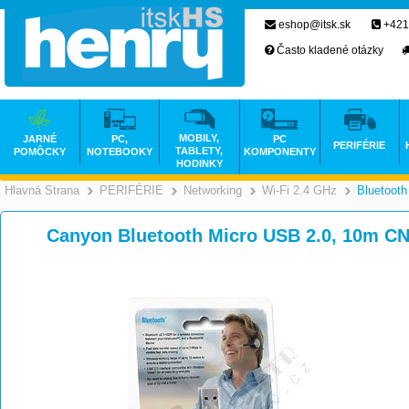
eshop@itsk.sk
+421
Často kladené otázky
MOBILY,
JARNÉ
PC,
PC
PERIFÉRIE
TABLETY,
POMÔCKY
NOTEBOOKY
KOMPONENTY
HODINKY
Hlavná Strana
PERIFÉRIE
Networking
Wi-Fi 2.4 GHz
Bluetooth
>
>
>
Canyon Bluetooth Micro USB 2.0, 10m C