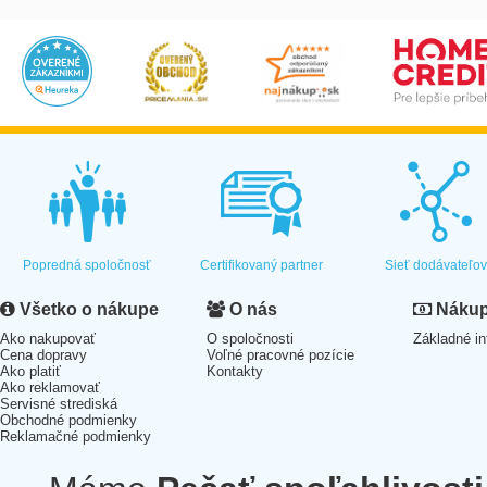
Popredná spoločnosť
Certifikovaný partner
Sieť dodávateľo
Všetko o nákupe
O nás
Nákup 
Ako nakupovať
O spoločnosti
Základné in
Cena dopravy
Voľné pracovné pozície
Ako platiť
Kontakty
Ako reklamovať
Servisné strediská
Obchodné podmienky
Reklamačné podmienky