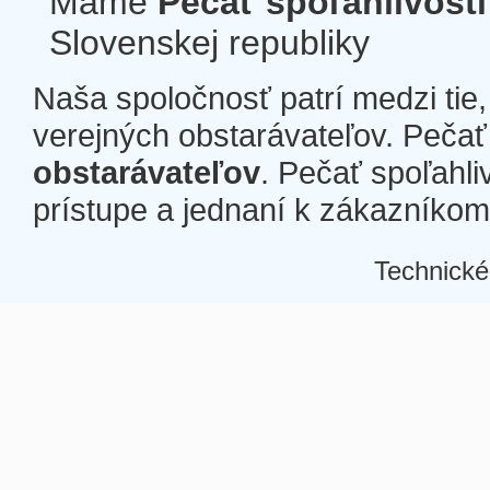
Máme
Pečať spoľahlivosti
Slovenskej republiky
Naša spoločnosť patrí medzi tie
verejných obstarávateľov. Pečať 
obstarávateľov
. Pečať spoľahli
prístupe a jednaní k zákazníkom a
Technické
Â
Â
Â