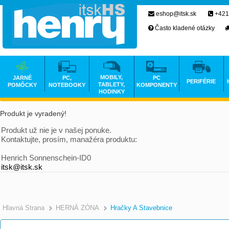
eshop@itsk.sk
+421
Často kladené otázky
MOBILY,
JARNÉ
PC,
PC
PERIFÉRIE
TABLETY,
POMÔCKY
NOTEBOOKY
KOMPONENTY
HODINKY
Produkt je vyradený!
Produkt už nie je v našej ponuke.
Kontaktujte, prosím, manažéra produktu:
Henrich Sonnenschein-ID0
itsk@itsk.sk
Hlavná Strana
HERNÁ ZÓNA
Hračky A Stavebnice