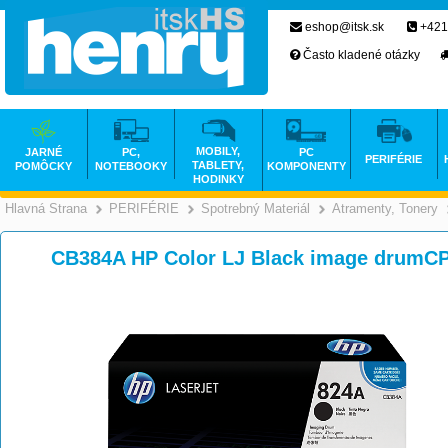
eshop@itsk.sk
+421
Často kladené otázky
MOBILY,
JARNÉ
PC,
PC
PERIFÉRIE
TABLETY,
POMÔCKY
NOTEBOOKY
KOMPONENTY
HODINKY
Hlavná Strana
PERIFÉRIE
Spotrebný Materiál
Atramenty, Tonery
>
>
>
CB384A HP Color LJ Black image drumCP