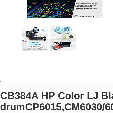
CB384A HP Color LJ Bl
drumCP6015,CM6030/604