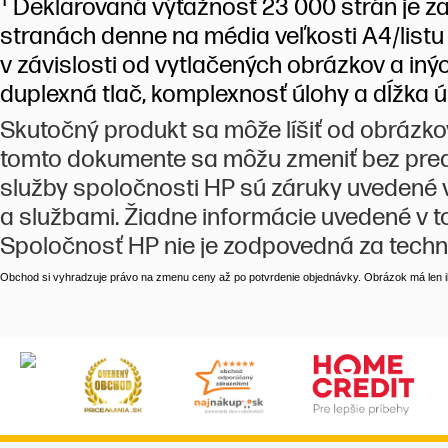
Deklarovaná výťažnosť 23 000 strán je za
stranách denne na média veľkosti A4/listu
v závislosti od vytlačených obrázkov a iný
duplexná tlač, komplexnosť úlohy a dĺžka ú
Skutočný produkt sa môže líšiť od obrázk
tomto dokumente sa môžu zmeniť bez pred
služby spoločnosti HP sú záruky uvedené
a službami. Žiadne informácie uvedené v
Spoločnosť HP nie je zodpovedná za techn
Obchod si vyhradzuje právo na zmenu ceny až po potvrdenie objednávky. Obrázok má len il