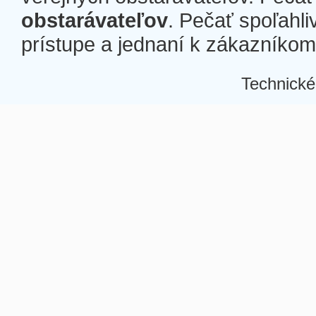
obstarávateľov
. Pečať spoľahli
prístupe a jednaní k zákazníkom a
Technické
Â
Â
Â