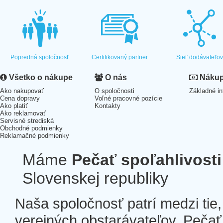
Popredná spoločnosť
Certifikovaný partner
Sieť dodávateľo
Všetko o nákupe
O nás
Nákup 
Ako nakupovať
O spoločnosti
Základné in
Cena dopravy
Voľné pracovné pozície
Ako platiť
Kontakty
Ako reklamovať
Servisné strediská
Obchodné podmienky
Reklamačné podmienky
Máme
Pečať spoľahlivosti
Slovenskej republiky
Naša spoločnosť patrí medzi tie
verejných obstarávateľov. Pečať 