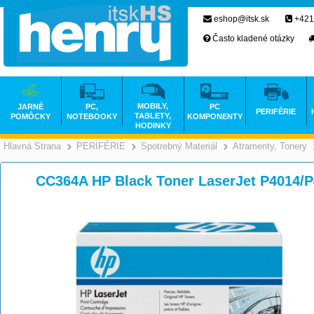
eshop@itsk.sk
+421
Často kladené otázky
MOBILY,
JARNÉ
PC,
PC
PERIFÉRIE
TABLETY,
POMÔCKY
NOTEBOOKY
KOMPONENTY
HODINKY
Hlavná Strana
PERIFÉRIE
Spotrebný Materiál
Atramenty, Tonery
>
>
>
CC364A HP Black Toner LaserJet P4014/P