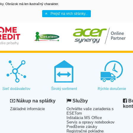
y. Obrázok má len ilustračný charakter.
Prejsť na vrch stránky...
Sieť dodávateľov
Široký sortiment
Rýchle doručenie
Nákup na splátky
Služby
Bu
kont
Základné informácie
Ochráňte vaše zariadenia s
ESETom
Inštalácia MS Office
Servis a opravy notebookov
Predĺženie záruky
Registračné pokladne