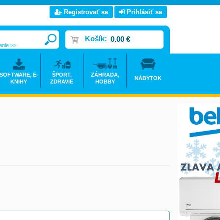
Registrovať sa
Prihlásiť sa
Košík:
0.00 €
anie >>
SOFTWARE, E-
ŠPORT,
ZÁHRADA,
NÁBYTOK
KNIHY
ZDRAVIE
HOBBY