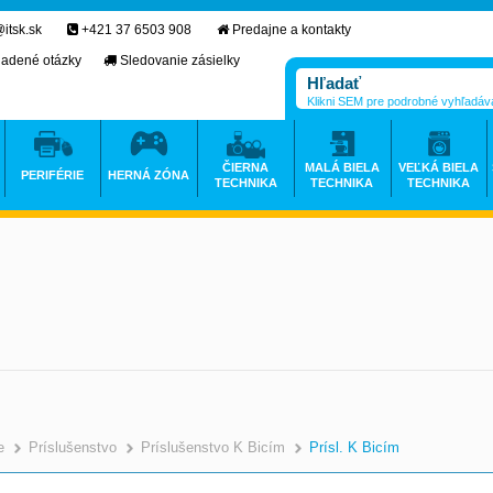
itsk.sk
+421 37 6503 908
Predajne a kontakty
ladené otázky
Sledovanie zásielky
Klikni SEM pre podrobné vyhľadáv
ČIERNA
MALÁ BIELA
VEĽKÁ BIELA
PERIFÉRIE
HERNÁ ZÓNA
TECHNIKA
TECHNIKA
TECHNIKA
e
Príslušenstvo
Príslušenstvo K Bicím
Prísl. K Bicím