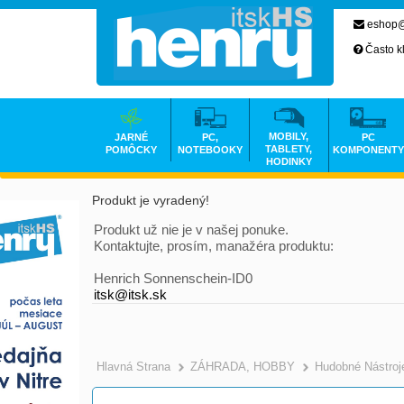
eshop@
Často k
MOBILY,
JARNÉ
PC,
PC
TABLETY,
POMÔCKY
NOTEBOOKY
KOMPONENTY
HODINKY
Produkt je vyradený!
Produkt už nie je v našej ponuke.
Kontaktujte, prosím, manažéra produktu:
Henrich Sonnenschein-ID0
itsk@itsk.sk
Hlavná Strana
ZÁHRADA, HOBBY
Hudobné Nástroj