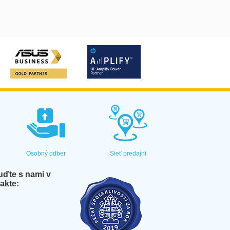
Osobný odber
Sieť predajní
ďte s nami v
akte: