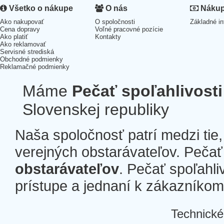
Všetko o nákupe
O nás
Nákup 
Ako nakupovať
O spoločnosti
Základné in
Cena dopravy
Voľné pracovné pozície
Ako platiť
Kontakty
Ako reklamovať
Servisné strediská
Obchodné podmienky
Reklamačné podmienky
Máme
Pečať spoľahlivosti
Slovenskej republiky
Naša spoločnosť patrí medzi tie
verejných obstarávateľov. Pečať 
obstarávateľov
. Pečať spoľahli
prístupe a jednaní k zákazníkom a
Technické
Â