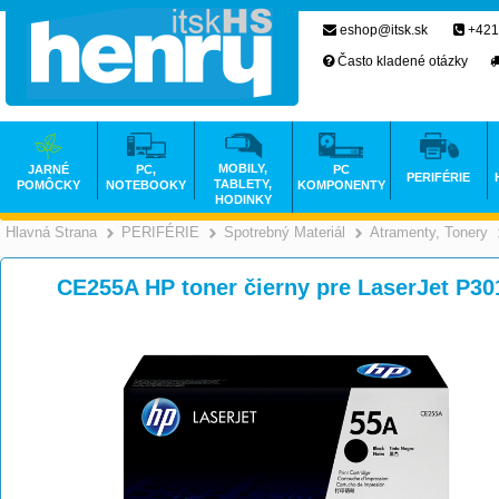
eshop@itsk.sk
+421
Často kladené otázky
MOBILY,
JARNÉ
PC,
PC
PERIFÉRIE
TABLETY,
POMÔCKY
NOTEBOOKY
KOMPONENTY
HODINKY
Hlavná Strana
PERIFÉRIE
Spotrebný Materiál
Atramenty, Tonery
>
>
>
CE255A HP toner čierny pre LaserJet P30