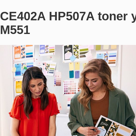
CE402A HP507A toner ye
M551