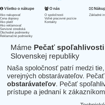
Všetko o nákupe
O nás
Nákup 
Ako nakupovať
O spoločnosti
Základné in
Cena dopravy
Voľné pracovné pozície
Ako platiť
Kontakty
Ako reklamovať
Servisné strediská
Obchodné podmienky
Reklamačné podmienky
Máme
Pečať spoľahlivosti
Slovenskej republiky
Naša spoločnosť patrí medzi tie
verejných obstarávateľov. Pečať 
obstarávateľov
. Pečať spoľahli
prístupe a jednaní k zákazníkom a
Technické