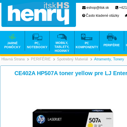
eshop@itsk.sk
+421
Často kladené otázky
MOBILY,
JARNÉ
PC,
PC
PERIFÉRIE
TABLETY,
POMÔCKY
NOTEBOOKY
KOMPONENTY
HODINKY
Hlavná Strana
PERIFÉRIE
Spotrebný Materiál
Atramenty, Tonery
>
>
>
CE402A HP507A toner yellow pre LJ Enter