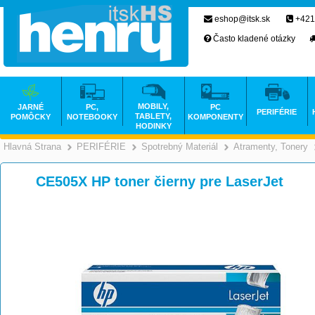
eshop@itsk.sk
+421
Často kladené otázky
MOBILY,
JARNÉ
PC,
PC
PERIFÉRIE
TABLETY,
POMÔCKY
NOTEBOOKY
KOMPONENTY
HODINKY
Hlavná Strana
PERIFÉRIE
Spotrebný Materiál
Atramenty, Tonery
>
>
>
CE505X HP toner čierny pre LaserJet