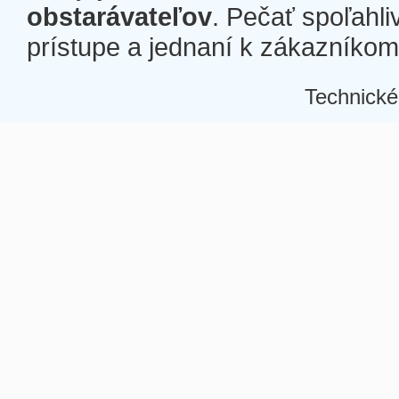
obstarávateľov
. Pečať spoľahli
prístupe a jednaní k zákazníkom a
Technické
Â
Â
Â