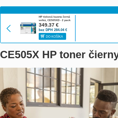
HP tisková kazeta černá
velká, CE505XD - 2 pack
349.37
€
bez DPH
284.04
€
DO KOŠÍKA
CE505X HP toner čierny