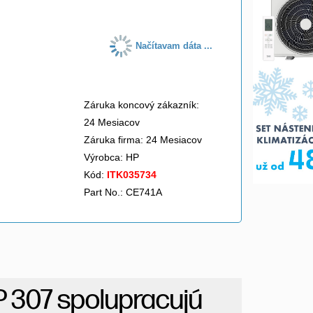
Načítavam dáta ...
Záruka koncový zákazník:
24 Mesiacov
Záruka firma: 24 Mesiacov
Výrobca:
HP
Kód:
ITK035734
Part No.: CE741A
P 307 spolupracujú