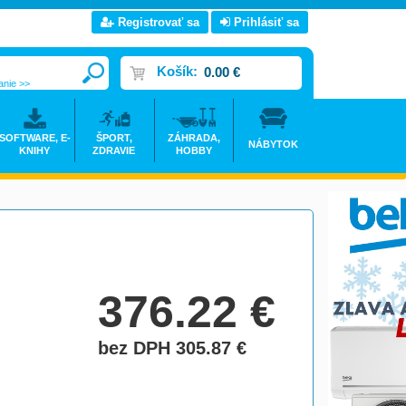
Registrovať sa
Prihlásiť sa
Košík:
0.00 €
anie >>
SOFTWARE, E-
ŠPORT,
ZÁHRADA,
NÁBYTOK
KNIHY
ZDRAVIE
HOBBY
376.22
€
bez DPH 305.87
€
do košíka