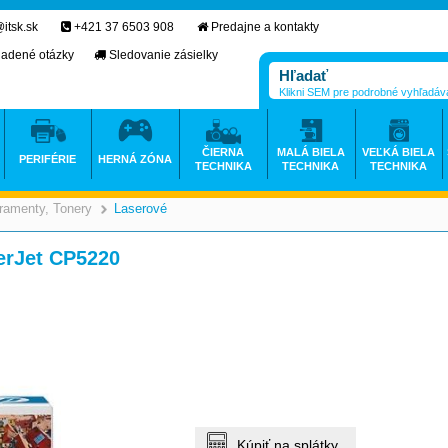
itsk.sk
+421 37 6503 908
Predajne a kontakty
ladené otázky
Sledovanie zásielky
Klikni SEM pre podrobné vyhľadáv
ČIERNA
MALÁ BIELA
VEĽKÁ BIELA
PERIFÉRIE
HERNÁ ZÓNA
TECHNIKA
TECHNIKA
TECHNIKA
ramenty, Tonery
Laserové
>
>
erJet CP5220
Kúpiť na splátky.