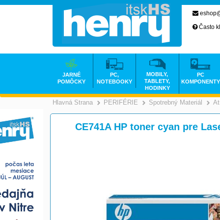
eshop@
Často k
MOBILY,
JARNÉ
PC,
PC
TABLETY,
POMÔCKY
NOTEBOOKY
KOMPONENTY
HODINKY
Hlavná Strana
PERIFÉRIE
Spotrebný Materiál
At
>
>
CE741A HP toner cyan pre Las