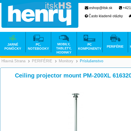
eshop@itsk.sk
+421
Často kladené otázky
MOBILY,
JARNÉ
PC,
PC
PERIFÉRIE
TABLETY,
POMÔCKY
NOTEBOOKY
KOMPONENTY
HODINKY
Hlavná Strana
PERIFÉRIE
Monitory
Príslušenstvo
>
>
>
Ceiling projector mount PM-200XL 61632