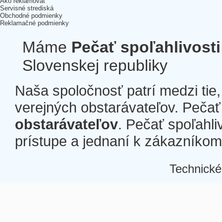
Ako reklamovať
Servisné strediská
Obchodné podmienky
Reklamačné podmienky
Máme
Pečať spoľahlivosti
Slovenskej republiky
Naša spoločnosť patrí medzi tie
verejných obstarávateľov. Pečať 
obstarávateľov
. Pečať spoľahli
prístupe a jednaní k zákazníkom a
Technické
Â
Â
Â