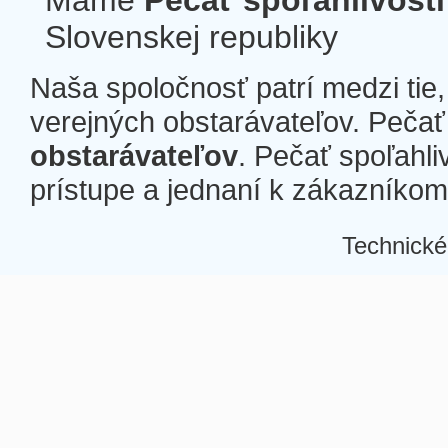
Máme
Pečať spoľahlivosti
Slovenskej republiky
Naša spoločnosť patrí medzi tie
verejných obstarávateľov. Pečať 
obstarávateľov
. Pečať spoľahli
prístupe a jednaní k zákazníkom a
Technické
Â
Â
Â