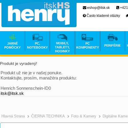
eshop@itsk.sk
+421
Často kladené otázky
MOBILY,
JARNÉ
PC,
PC
PERIFÉRIE
TABLETY,
POMÔCKY
NOTEBOOKY
KOMPONENTY
HODINKY
Produkt je vyradený!
Produkt už nie je v našej ponuke.
Kontaktujte, prosím, manažéra produktu:
Henrich Sonnenschein-ID0
itsk@itsk.sk
Hlavná Strana
ČIERNA TECHNIKA
Foto & Kamery
Digitálne Kame