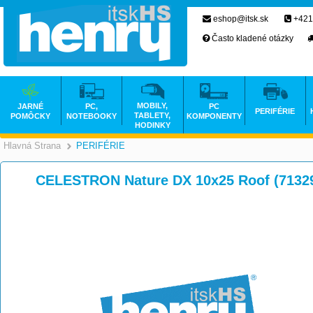
eshop@itsk.sk
+421
Často kladené otázky
MOBILY,
JARNÉ
PC,
PC
PERIFÉRIE
TABLETY,
POMÔCKY
NOTEBOOKY
KOMPONENTY
HODINKY
Hlavná Strana
PERIFÉRIE
>
CELESTRON Nature DX 10x25 Roof (71329