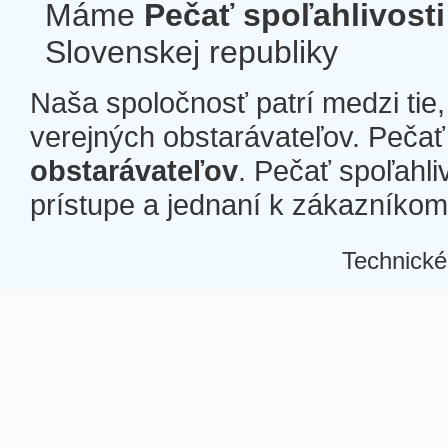
Máme
Pečať spoľahlivosti
Slovenskej republiky
Naša spoločnosť patrí medzi tie
verejných obstarávateľov. Pečať 
obstarávateľov
. Pečať spoľahli
prístupe a jednaní k zákazníkom a
Technické
Â
Â
Â