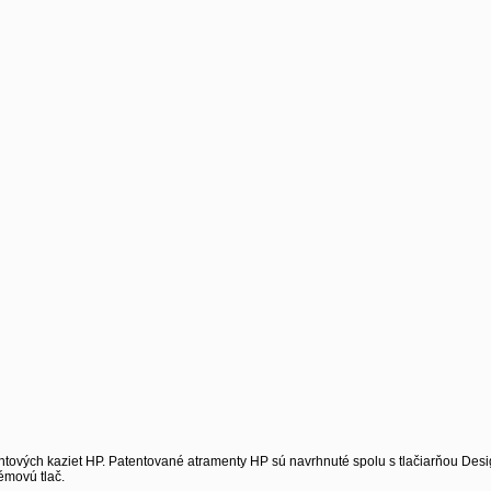
ntových kaziet HP. Patentované atramenty HP sú navrhnuté spolu s tlačiarňou Desi
émovú tlač.