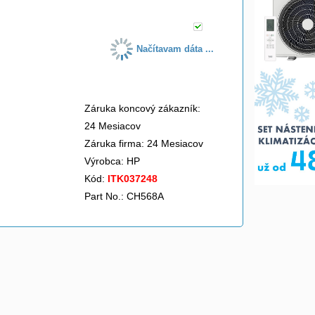
Načítavam dáta ...
Záruka koncový zákazník:
24 Mesiacov
Záruka firma: 24 Mesiacov
Výrobca:
HP
Kód:
ITK037248
Part No.: CH568A