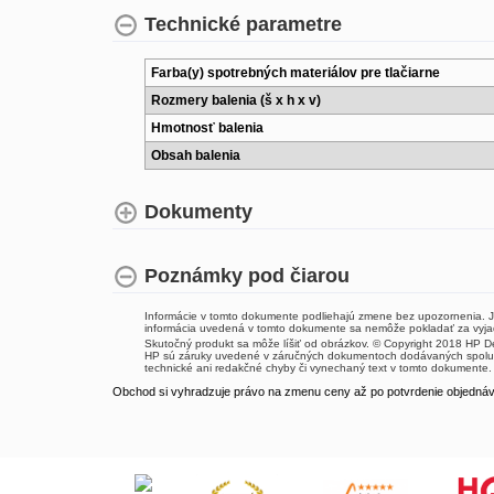
Technické parametre
Farba(y) spotrebných materiálov pre tlačiarne
Rozmery balenia (š x h x v)
Hmotnosť balenia
Obsah balenia
Dokumenty
Poznámky pod čiarou
Informácie v tomto dokumente podliehajú zmene bez upozornenia. J
informácia uvedená v tomto dokumente sa nemôže pokladať za vyja
Skutočný produkt sa môže líšiť od obrázkov. © Copyright 2018 HP 
HP sú záruky uvedené v záručných dokumentoch dodávaných spolu 
technické ani redakčné chyby či vynechaný text v tomto dokumente.
Obchod si vyhradzuje právo na zmenu ceny až po potvrdenie objednávk