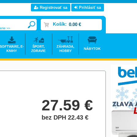
Registrovať sa
Prihlásiť sa
Košík:
0.00 €
anie >>
SOFTWARE, E-
ŠPORT,
ZÁHRADA,
NÁBYTOK
KNIHY
ZDRAVIE
HOBBY
27.59
€
bez DPH 22.43
€
do košíka