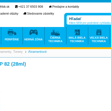
itsk.sk
+421 37 6503 908
Predajne a kontakty
ladené otázky
Sledovanie zásielky
Klikni SEM pre podrobné vyhľadáv
ČIERNA
MALÁ BIELA
VEĽKÁ BIELA
PERIFÉRIE
HERNÁ ZÓNA
TECHNIKA
TECHNIKA
TECHNIKA
ramenty, Tonery
Atramentové
>
>
P 82 (28ml)