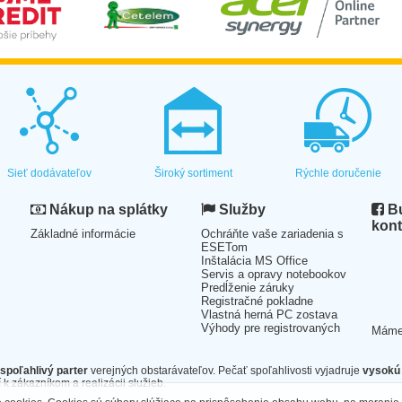
Sieť dodávateľov
Široký sortiment
Rýchle doručenie
Nákup na splátky
Služby
Bu
kont
Základné informácie
Ochráňte vaše zariadenia s
ESETom
Inštalácia MS Office
Servis a opravy notebookov
Predĺženie záruky
Registračné pokladne
Vlastná herná PC zostava
Výhody pre registrovaných
Mám
spoľahlivý parter
verejných obstarávateľov. Pečať spoľahlivosti vyjadruje
vysokú 
 k zákazníkom a realizácii služieb.