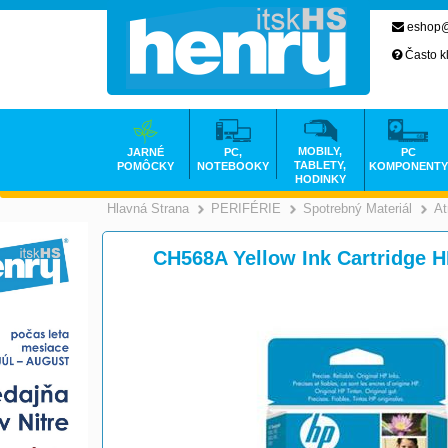
eshop@
Často k
MOBILY,
JARNÉ
PC,
PC
TABLETY,
POMÔCKY
NOTEBOOKY
KOMPONENTY
HODINKY
Hlavná Strana
PERIFÉRIE
Spotrebný Materiál
At
>
>
CH568A Yellow Ink Cartridge H