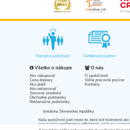
Popredná spoločnosť
Certifikovaný partner
Všetko o nákupe
O nás
Ako nakupovať
O spoločnosti
Cena dopravy
Voľné pracovné pozície
Ako platiť
Kontakty
Ako reklamovať
Servisné strediská
Obchodné podmienky
Reklamačné podmienky
strediska Slovenskej republiky
Naša spoločnosť patrí medzi tie, ktoré boli hodnotené ako
reprezentuje
serióznosť a odbornosť
v prístupe a jednaní