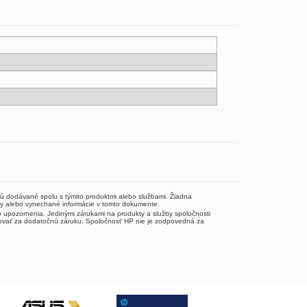
ú dodávané spolu s týmito produktmi alebo službami. Žiadna
y alebo vynechané informácie v tomto dokumente.
upozornenia. Jedinými zárukami na produkty a služby spoločnosti
vať za dodatočnú záruku. Spoločnosť HP nie je zodpovedná za