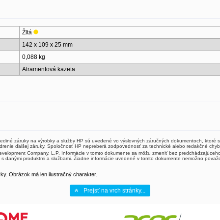
Žltá
142 x 109 x 25 mm
0,088 kg
Atramentová kazeta
ediné záruky na výrobky a služby HP sú uvedené vo výslovných záručných dokumentoch, ktoré s
drenie ďalšej záruky. Spoločnosť HP nepreberá zodpovednosť za technické alebo redakčné chyb
Development Company, L.P. Informácie v tomto dokumente sa môžu zmeniť bez predchádzajúceho 
s danými produktmi a službami. Žiadne informácie uvedené v tomto dokumente nemožno považo
y. Obrázok má len ilustračný charakter.
Prejsť na vrch stránky...