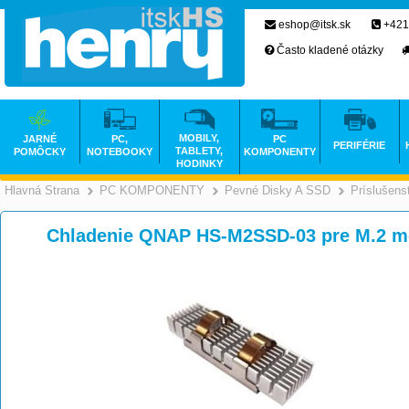
eshop@itsk.sk
+421
Často kladené otázky
MOBILY,
JARNÉ
PC,
PC
PERIFÉRIE
TABLETY,
POMÔCKY
NOTEBOOKY
KOMPONENTY
HODINKY
Hlavná Strana
PC KOMPONENTY
Pevné Disky A SSD
Príslušens
>
>
Chladenie QNAP HS-M2SSD-03 pre M.2 mo