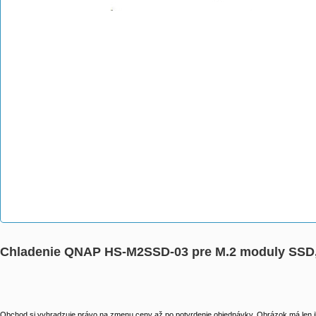
Chladenie QNAP HS-M2SSD-03 pre M.2 moduly SSD,
Obchod si vyhradzuje právo na zmenu ceny až po potvrdenie objednávky. Obrázok má len il