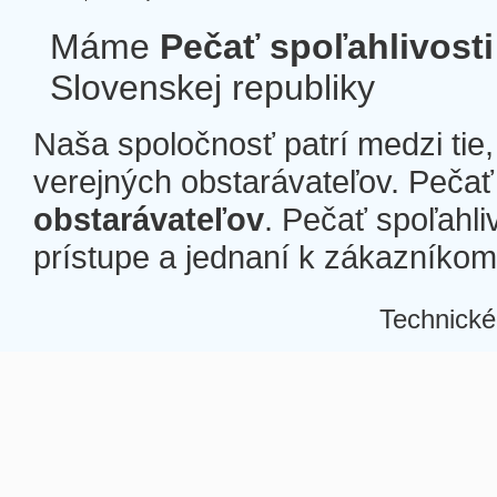
Máme
Pečať spoľahlivosti
Slovenskej republiky
Naša spoločnosť patrí medzi tie
verejných obstarávateľov. Pečať 
obstarávateľov
. Pečať spoľahli
prístupe a jednaní k zákazníkom a
Technické
Â
Â
Â