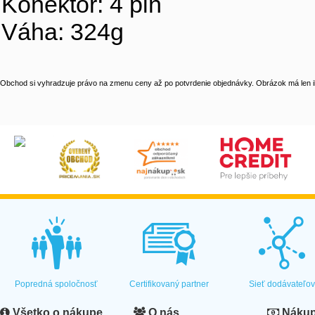
Konektor: 4 pin
Váha: 324g
Obchod si vyhradzuje právo na zmenu ceny až po potvrdenie objednávky. Obrázok má len il
Popredná spoločnosť
Certifikovaný partner
Sieť dodávateľo
Všetko o nákupe
O nás
Nákup 