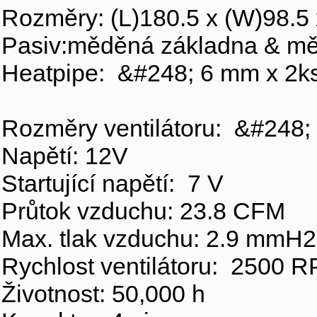
Rozměry: (L)180.5 x (W)98.
Pasiv:měděná základna & m
Heatpipe: &#248; 6 mm x 2
Rozměry ventilátoru: &#248;
Napětí: 12V
Startující napětí: 7 V
Průtok vzduchu: 23.8 CFM
Max. tlak vzduchu: 2.9 mm
Rychlost ventilátoru: 2500
Životnost: 50,000 h