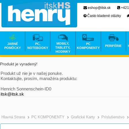
eshop@itsk.sk
+421
Často kladené otázky
MOBILY,
JARNÉ
PC,
PC
PERIFÉRIE
TABLETY,
POMÔCKY
NOTEBOOKY
KOMPONENTY
HODINKY
Produkt je vyradený!
Produkt už nie je v našej ponuke.
Kontaktujte, prosím, manažéra produktu:
Henrich Sonnenschein-ID0
itsk@itsk.sk
Hlavná Strana
PC KOMPONENTY
Grafické Karty
Príslušenstvo