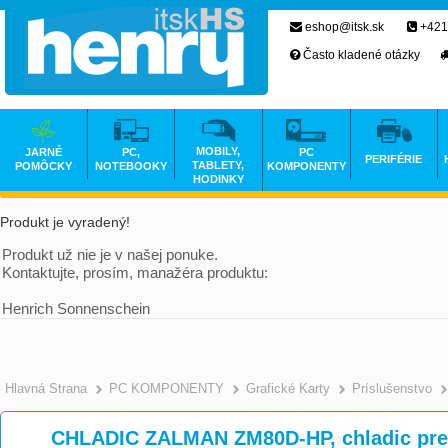
eshop@itsk.sk
+421
Často kladené otázky
MOBILY,
JARNÉ
PC,
PC
PERIFÉRIE
TABLETY,
POMÔCKY
NOTEBOOKY
KOMPONENTY
HODINKY
Produkt je vyradený!
Produkt už nie je v našej ponuke.
Kontaktujte, prosím, manažéra produktu:
Henrich Sonnenschein
Hlavná Strana
PC KOMPONENTY
Grafické Karty
Príslušenstvo
CHLADIC ZALMAN ZM80D-HP, chladic pre