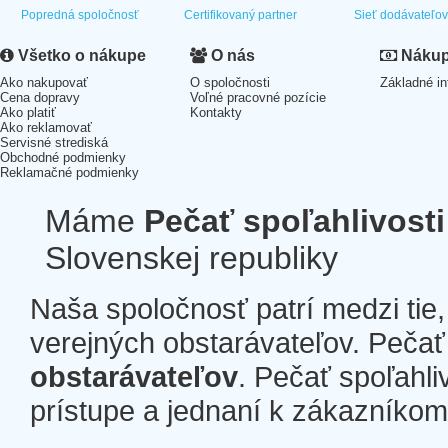
Popredná spoločnosť
Certifikovaný partner
Sieť dodávateľo
Všetko o nákupe
O nás
Nákup 
Ako nakupovať
O spoločnosti
Základné in
Cena dopravy
Voľné pracovné pozície
Ako platiť
Kontakty
Ako reklamovať
Servisné strediská
Obchodné podmienky
Reklamačné podmienky
Máme
Pečať spoľahlivosti
Slovenskej republiky
Naša spoločnosť patrí medzi tie
verejných obstarávateľov. Pečať 
obstarávateľov
. Pečať spoľahli
prístupe a jednaní k zákazníkom a