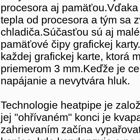
procesora aj pamäťou.Vďaka p
tepla od procesora a tým sa z
chladiča.Súčasťou sú aj malé 
pamäťové čipy grafickej karty
každej grafickej karte, ktor
priemerom 3 mm.Keďže je celý
napájanie a nevytvára hluk.
Technologie heatpipe je založ
jej "ohřívaném" konci je kvap
zahrievaním začína vypařova