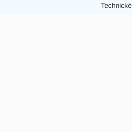
Technické
Â
Â
Â