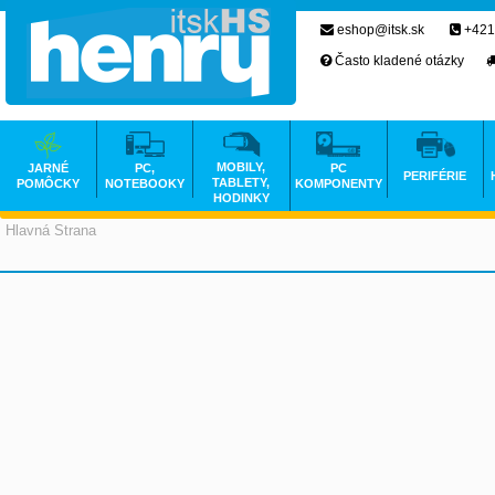
eshop@itsk.sk
+421
Často kladené otázky
MOBILY,
JARNÉ
PC,
PC
PERIFÉRIE
TABLETY,
POMÔCKY
NOTEBOOKY
KOMPONENTY
HODINKY
Hlavná Strana