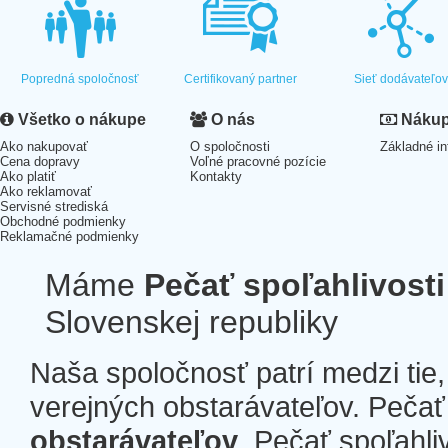
Popredná spoločnosť
Certifikovaný partner
Sieť dodávateľo
Všetko o nákupe
O nás
Nákup 
Ako nakupovať
O spoločnosti
Základné in
Cena dopravy
Voľné pracovné pozície
Ako platiť
Kontakty
Ako reklamovať
Servisné strediská
Obchodné podmienky
Reklamačné podmienky
Máme
Pečať spoľahlivosti
Slovenskej republiky
Naša spoločnosť patrí medzi tie
verejných obstarávateľov. Pečať 
obstarávateľov
. Pečať spoľahli