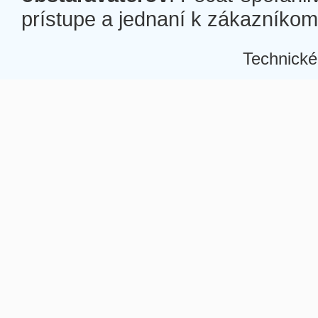
prístupe a jednaní k zákazníkom a
Technické
Â
Â
Â