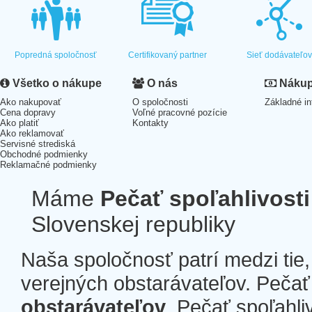
Popredná spoločnosť
Certifikovaný partner
Sieť dodávateľo
Všetko o nákupe
O nás
Nákup 
Ako nakupovať
O spoločnosti
Základné in
Cena dopravy
Voľné pracovné pozície
Ako platiť
Kontakty
Ako reklamovať
Servisné strediská
Obchodné podmienky
Reklamačné podmienky
Máme
Pečať spoľahlivosti
Slovenskej republiky
Naša spoločnosť patrí medzi tie
verejných obstarávateľov. Pečať 
obstarávateľov
. Pečať spoľahli