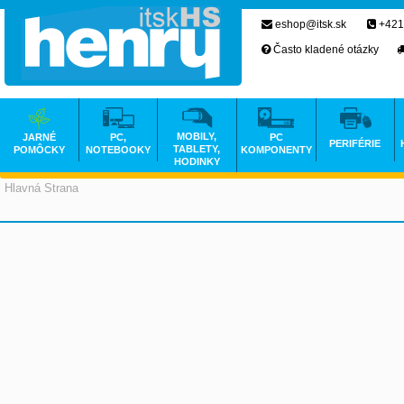
eshop@itsk.sk
+421
Často kladené otázky
MOBILY,
JARNÉ
PC,
PC
PERIFÉRIE
TABLETY,
POMÔCKY
NOTEBOOKY
KOMPONENTY
HODINKY
Hlavná Strana