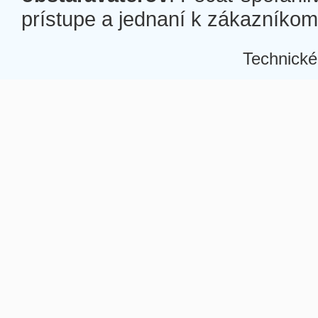
prístupe a jednaní k zákazníkom a
Technické
Â
Â
Â