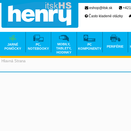
eshop@itsk.sk
+421
Často kladené otázky
MOBILY,
JARNÉ
PC,
PC
PERIFÉRIE
TABLETY,
POMÔCKY
NOTEBOOKY
KOMPONENTY
HODINKY
Hlavná Strana