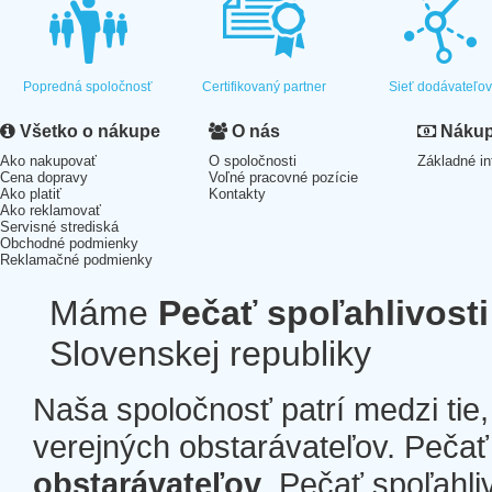
Popredná spoločnosť
Certifikovaný partner
Sieť dodávateľo
Všetko o nákupe
O nás
Nákup 
Ako nakupovať
O spoločnosti
Základné in
Cena dopravy
Voľné pracovné pozície
Ako platiť
Kontakty
Ako reklamovať
Servisné strediská
Obchodné podmienky
Reklamačné podmienky
Máme
Pečať spoľahlivosti
Slovenskej republiky
Naša spoločnosť patrí medzi tie
verejných obstarávateľov. Pečať 
obstarávateľov
. Pečať spoľahli