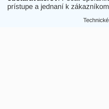
prístupe a jednaní k zákazníkom a
Technické
Â
Â
Â