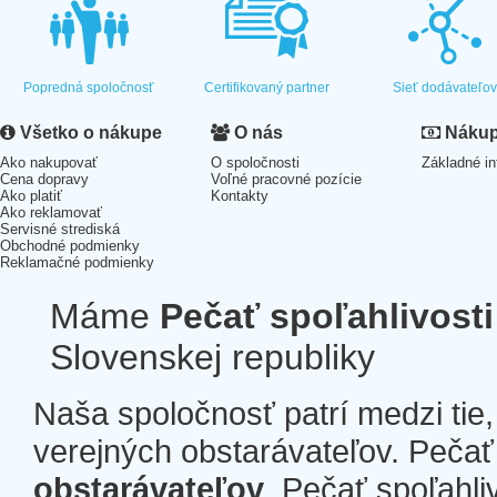
Popredná spoločnosť
Certifikovaný partner
Sieť dodávateľo
Všetko o nákupe
O nás
Nákup 
Ako nakupovať
O spoločnosti
Základné in
Cena dopravy
Voľné pracovné pozície
Ako platiť
Kontakty
Ako reklamovať
Servisné strediská
Obchodné podmienky
Reklamačné podmienky
Máme
Pečať spoľahlivosti
Slovenskej republiky
Naša spoločnosť patrí medzi tie
verejných obstarávateľov. Pečať 
obstarávateľov
. Pečať spoľahli