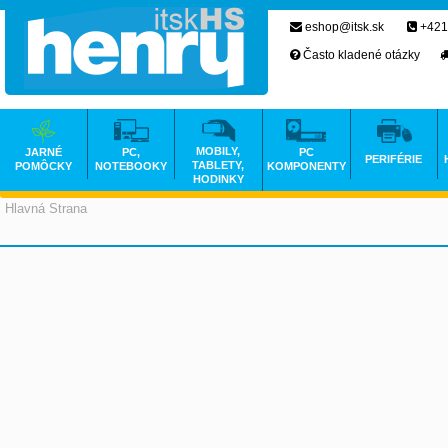
eshop@itsk.sk
+421
Často kladené otázky
MOBILY,
JARNÉ
PC,
PC
PERIFÉRIE
TABLETY,
POMÔCKY
NOTEBOOKY
KOMPONENTY
HODINKY
Hlavná Strana