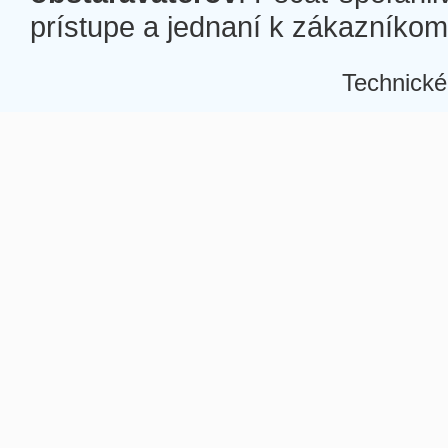
prístupe a jednaní k zákazníkom a
Technické
Â
Â
Â