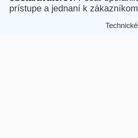
prístupe a jednaní k zákazníkom a
Technické
Â
Â
Â