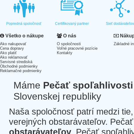
Popredná spoločnosť
Certifikovaný partner
Sieť dodávateľo
Všetko o nákupe
O nás
Nákup 
Ako nakupovať
O spoločnosti
Základné in
Cena dopravy
Voľné pracovné pozície
Ako platiť
Kontakty
Ako reklamovať
Servisné strediská
Obchodné podmienky
Reklamačné podmienky
Máme
Pečať spoľahlivosti
Slovenskej republiky
Naša spoločnosť patrí medzi tie
verejných obstarávateľov. Pečať 
obstarávateľov
. Pečať spoľahli