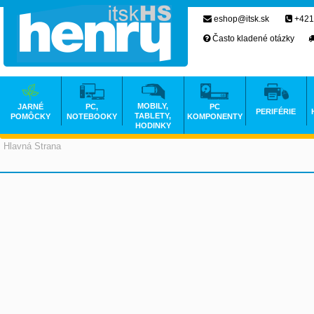
eshop@itsk.sk
+421
Často kladené otázky
MOBILY,
JARNÉ
PC,
PC
PERIFÉRIE
TABLETY,
POMÔCKY
NOTEBOOKY
KOMPONENTY
HODINKY
Hlavná Strana