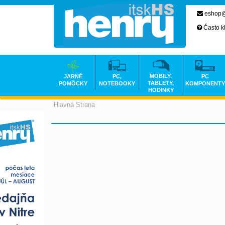
eshop@
Často k
MOBILY,
JARNÉ
PC,
PC
TABLETY,
POMÔCKY
NOTEBOOKY
KOMPONENTY
HODINKY
Hlavná Strana