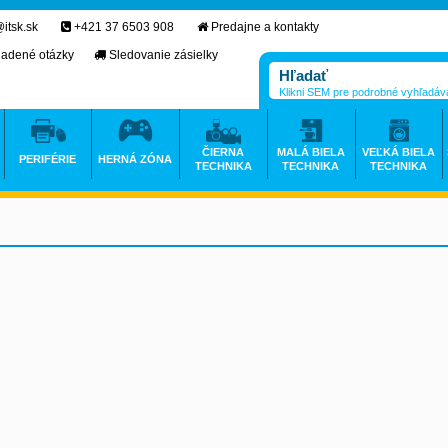
itsk.sk
+421 37 6503 908
Predajne a kontakty
ladené otázky
Sledovanie zásielky
Klikni SEM pre podrobné vyhľadáv
ČIERNA
MALÁ BIELA
VEĽKÁ BIELA
PERIFÉRIE
HERNÁ ZÓNA
TECHNIKA
TECHNIKA
TECHNIKA