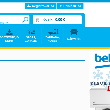
Registrovať sa
Prihlásiť sa
Košík:
0.00 €
anie >>
SOFTWARE, E-
ŠPORT,
ZÁHRADA,
NÁBYTOK
KNIHY
ZDRAVIE
HOBBY