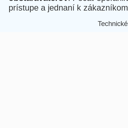
prístupe a jednaní k zákazníkom a
Technické
Â
Â
Â