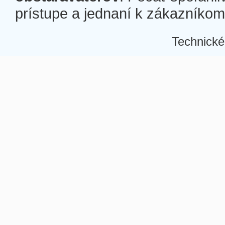
prístupe a jednaní k zákazníkom a
Technické
Â
Â
Â