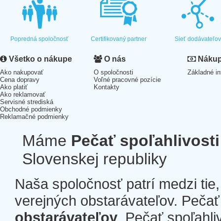
Popredná spoločnosť
Certifikovaný partner
Sieť dodávateľo
Všetko o nákupe
O nás
Nákup 
Ako nakupovať
O spoločnosti
Základné in
Cena dopravy
Voľné pracovné pozície
Ako platiť
Kontakty
Ako reklamovať
Servisné strediská
Obchodné podmienky
Reklamačné podmienky
Máme
Pečať spoľahlivosti
Slovenskej republiky
Naša spoločnosť patrí medzi tie
verejných obstarávateľov. Pečať 
obstarávateľov
. Pečať spoľahli