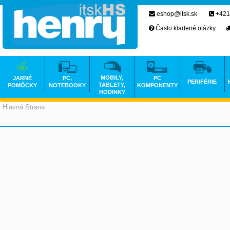
eshop@itsk.sk
+421
Často kladené otázky
MOBILY,
JARNÉ
PC,
PC
PERIFÉRIE
TABLETY,
POMÔCKY
NOTEBOOKY
KOMPONENTY
HODINKY
Hlavná Strana