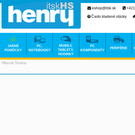
eshop@itsk.sk
+421
Často kladené otázky
MOBILY,
JARNÉ
PC,
PC
PERIFÉRIE
TABLETY,
POMÔCKY
NOTEBOOKY
KOMPONENTY
HODINKY
Hlavná Strana