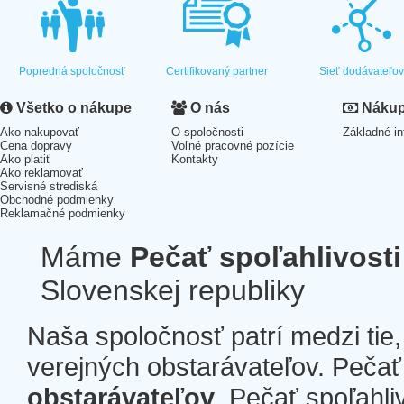
Popredná spoločnosť
Certifikovaný partner
Sieť dodávateľo
Všetko o nákupe
O nás
Nákup 
Ako nakupovať
O spoločnosti
Základné in
Cena dopravy
Voľné pracovné pozície
Ako platiť
Kontakty
Ako reklamovať
Servisné strediská
Obchodné podmienky
Reklamačné podmienky
Máme
Pečať spoľahlivosti
Slovenskej republiky
Naša spoločnosť patrí medzi tie
verejných obstarávateľov. Pečať 
obstarávateľov
. Pečať spoľahli