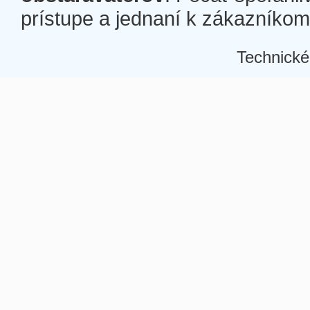
prístupe a jednaní k zákazníkom a
Technické
Â
Â
Â