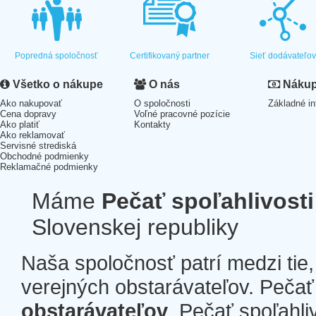
Popredná spoločnosť
Certifikovaný partner
Sieť dodávateľo
Všetko o nákupe
O nás
Nákup 
Ako nakupovať
O spoločnosti
Základné in
Cena dopravy
Voľné pracovné pozície
Ako platiť
Kontakty
Ako reklamovať
Servisné strediská
Obchodné podmienky
Reklamačné podmienky
Máme
Pečať spoľahlivosti
Slovenskej republiky
Naša spoločnosť patrí medzi tie
verejných obstarávateľov. Pečať 
obstarávateľov
. Pečať spoľahli