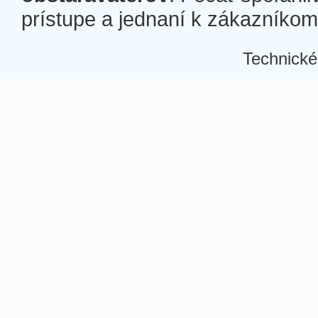
prístupe a jednaní k zákazníkom a
Technické
Â
Â
Â