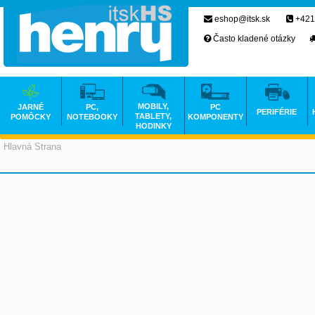
eshop@itsk.sk
+421
Často kladené otázky
MOBILY,
JARNÉ
PC,
PC
PERIFÉRIE
TABLETY,
POMÔCKY
NOTEBOOKY
KOMPONENTY
HODINKY
Hlavná Strana