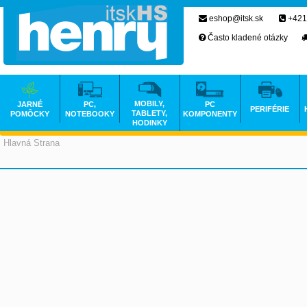
eshop@itsk.sk
+421
Často kladené otázky
MOBILY,
JARNÉ
PC,
PC
PERIFÉRIE
TABLETY,
POMÔCKY
NOTEBOOKY
KOMPONENTY
HODINKY
Hlavná Strana