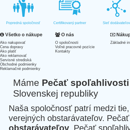
Popredná spoločnosť
Certifikovaný partner
Sieť dodávateľo
Všetko o nákupe
O nás
Nákup 
Ako nakupovať
O spoločnosti
Základné in
Cena dopravy
Voľné pracovné pozície
Ako platiť
Kontakty
Ako reklamovať
Servisné strediská
Obchodné podmienky
Reklamačné podmienky
Máme
Pečať spoľahlivosti
Slovenskej republiky
Naša spoločnosť patrí medzi tie
verejných obstarávateľov. Pečať 
obstarávateľov
. Pečať spoľahli