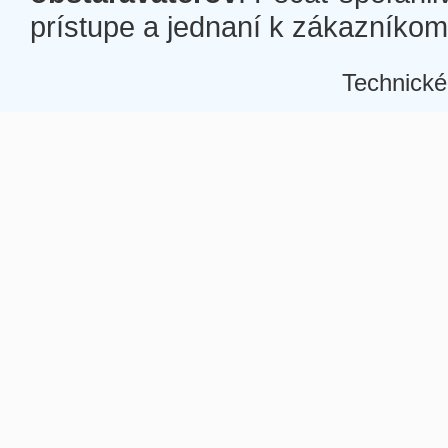
prístupe a jednaní k zákazníkom a
Technické
Â
Â
Â