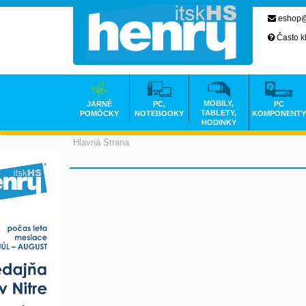
eshop@
Často k
MOBILY,
JARNÉ
PC,
PC
TABLETY,
POMÔCKY
NOTEBOOKY
KOMPONENTY
HODINKY
Hlavná Strana