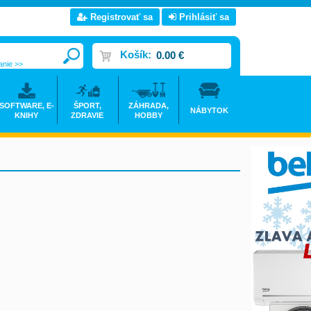
Registrovať sa
Prihlásiť sa
Košík:
0.00 €
anie >>
SOFTWARE, E-
ŠPORT,
ZÁHRADA,
NÁBYTOK
KNIHY
ZDRAVIE
HOBBY