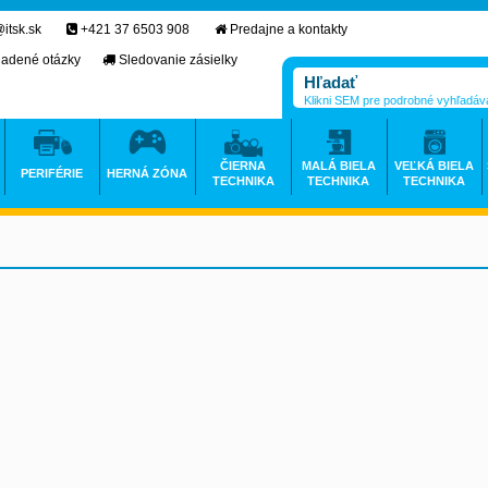
itsk.sk
+421 37 6503 908
Predajne a kontakty
ladené otázky
Sledovanie zásielky
Klikni SEM pre podrobné vyhľadáv
ČIERNA
MALÁ BIELA
VEĽKÁ BIELA
PERIFÉRIE
HERNÁ ZÓNA
TECHNIKA
TECHNIKA
TECHNIKA