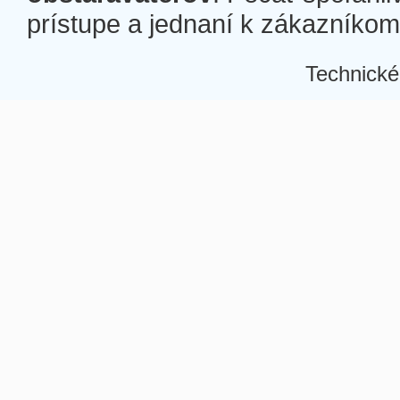
prístupe a jednaní k zákazníkom a
Technické
Â
Â
Â