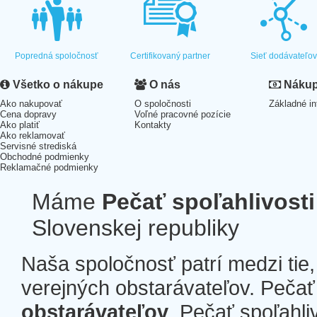
Popredná spoločnosť
Certifikovaný partner
Sieť dodávateľo
Všetko o nákupe
O nás
Nákup 
Ako nakupovať
O spoločnosti
Základné in
Cena dopravy
Voľné pracovné pozície
Ako platiť
Kontakty
Ako reklamovať
Servisné strediská
Obchodné podmienky
Reklamačné podmienky
Máme
Pečať spoľahlivosti
Slovenskej republiky
Naša spoločnosť patrí medzi tie
verejných obstarávateľov. Pečať 
obstarávateľov
. Pečať spoľahli