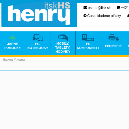
eshop@itsk.sk
+421
Často kladené otázky
MOBILY,
JARNÉ
PC,
PC
PERIFÉRIE
TABLETY,
POMÔCKY
NOTEBOOKY
KOMPONENTY
HODINKY
Hlavná Strana