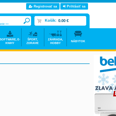
Registrovať sa
Prihlásiť sa
Košík:
0.00 €
anie >>
SOFTWARE, E-
ŠPORT,
ZÁHRADA,
NÁBYTOK
KNIHY
ZDRAVIE
HOBBY