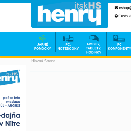
eshop@
Často k
MOBILY,
JARNÉ
PC,
PC
TABLETY,
POMÔCKY
NOTEBOOKY
KOMPONENTY
HODINKY
Hlavná Strana