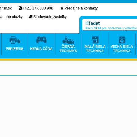
itsk.sk
+421 37 6503 908
Predajne a kontakty
ladené otázky
Sledovanie zásielky
Klikni SEM pre podrobné vyhľadáv
ČIERNA
MALÁ BIELA
VEĽKÁ BIELA
PERIFÉRIE
HERNÁ ZÓNA
TECHNIKA
TECHNIKA
TECHNIKA