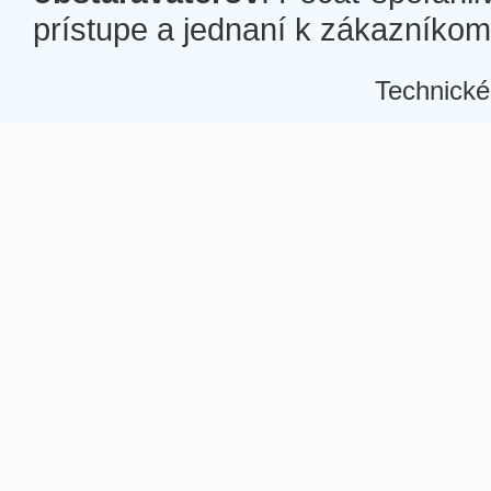
prístupe a jednaní k zákazníkom a
Technické
Â
Â
Â