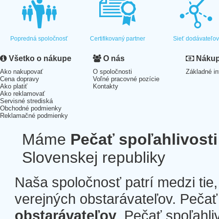
Popredná spoločnosť
Certifikovaný partner
Sieť dodávateľo
Všetko o nákupe
O nás
Nákup 
Ako nakupovať
O spoločnosti
Základné in
Cena dopravy
Voľné pracovné pozície
Ako platiť
Kontakty
Ako reklamovať
Servisné strediská
Obchodné podmienky
Reklamačné podmienky
Máme
Pečať spoľahlivosti
Slovenskej republiky
Naša spoločnosť patrí medzi tie
verejných obstarávateľov. Pečať 
obstarávateľov
. Pečať spoľahli