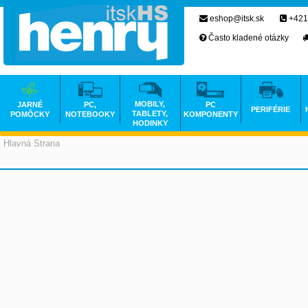
eshop@itsk.sk
+421
Často kladené otázky
MOBILY,
JARNÉ
PC,
PC
PERIFÉRIE
TABLETY,
POMÔCKY
NOTEBOOKY
KOMPONENTY
HODINKY
Hlavná Strana