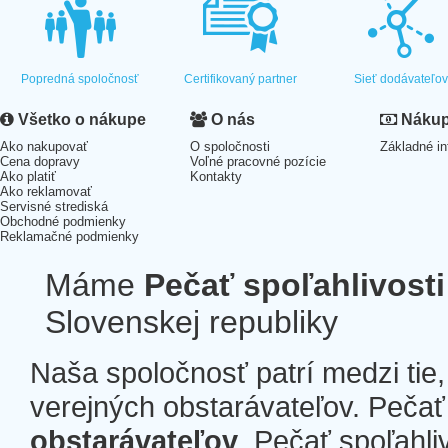
Popredná spoločnosť
Certifikovaný partner
Sieť dodávateľo
Všetko o nákupe
O nás
Nákup 
Ako nakupovať
O spoločnosti
Základné in
Cena dopravy
Voľné pracovné pozície
Ako platiť
Kontakty
Ako reklamovať
Servisné strediská
Obchodné podmienky
Reklamačné podmienky
Máme
Pečať spoľahlivosti
Slovenskej republiky
Naša spoločnosť patrí medzi tie
verejných obstarávateľov. Pečať 
obstarávateľov
. Pečať spoľahli