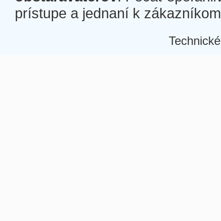
prístupe a jednaní k zákazníkom a
Technické
Â
Â
Â