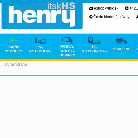
eshop@itsk.sk
+421
Často kladené otázky
MOBILY,
JARNÉ
PC,
PC
PERIFÉRIE
TABLETY,
POMÔCKY
NOTEBOOKY
KOMPONENTY
HODINKY
Hlavná Strana