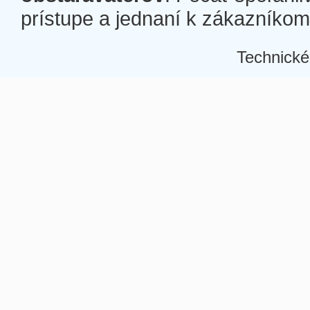
prístupe a jednaní k zákazníkom a
Technické
Â
Â
Â