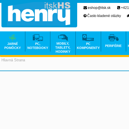
eshop@itsk.sk
+421
Často kladené otázky
MOBILY,
JARNÉ
PC,
PC
PERIFÉRIE
TABLETY,
POMÔCKY
NOTEBOOKY
KOMPONENTY
HODINKY
Hlavná Strana