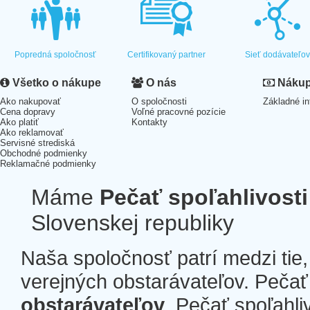
Popredná spoločnosť
Certifikovaný partner
Sieť dodávateľo
Všetko o nákupe
O nás
Nákup 
Ako nakupovať
O spoločnosti
Základné in
Cena dopravy
Voľné pracovné pozície
Ako platiť
Kontakty
Ako reklamovať
Servisné strediská
Obchodné podmienky
Reklamačné podmienky
Máme
Pečať spoľahlivosti
Slovenskej republiky
Naša spoločnosť patrí medzi tie
verejných obstarávateľov. Pečať 
obstarávateľov
. Pečať spoľahli