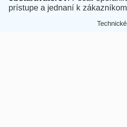
prístupe a jednaní k zákazníkom a
Technické
Â
Â
Â