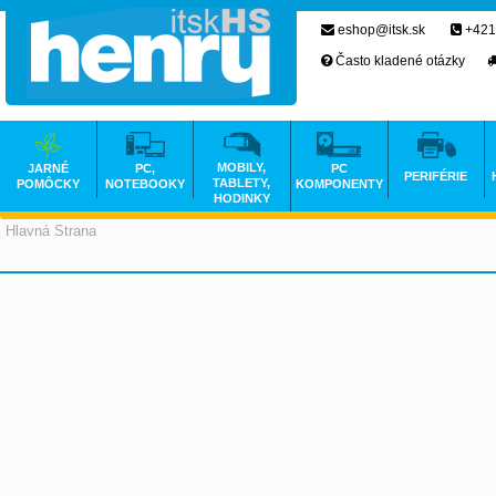
eshop@itsk.sk
+421
Často kladené otázky
MOBILY,
JARNÉ
PC,
PC
PERIFÉRIE
TABLETY,
POMÔCKY
NOTEBOOKY
KOMPONENTY
HODINKY
Hlavná Strana