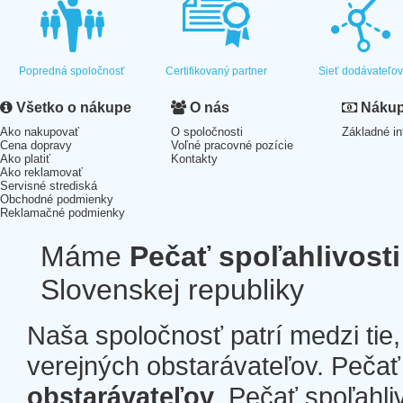
Popredná spoločnosť
Certifikovaný partner
Sieť dodávateľo
Všetko o nákupe
O nás
Nákup 
Ako nakupovať
O spoločnosti
Základné in
Cena dopravy
Voľné pracovné pozície
Ako platiť
Kontakty
Ako reklamovať
Servisné strediská
Obchodné podmienky
Reklamačné podmienky
Máme
Pečať spoľahlivosti
Slovenskej republiky
Naša spoločnosť patrí medzi tie
verejných obstarávateľov. Pečať 
obstarávateľov
. Pečať spoľahli