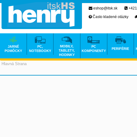
eshop@itsk.sk
+421
Často kladené otázky
MOBILY,
JARNÉ
PC,
PC
PERIFÉRIE
TABLETY,
POMÔCKY
NOTEBOOKY
KOMPONENTY
HODINKY
Hlavná Strana