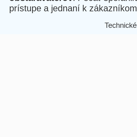
prístupe a jednaní k zákazníkom a
Technické
Â
Â
Â