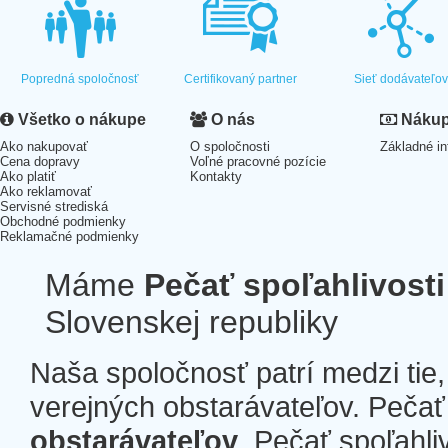
Popredná spoločnosť
Certifikovaný partner
Sieť dodávateľo
Všetko o nákupe
O nás
Nákup 
Ako nakupovať
O spoločnosti
Základné in
Cena dopravy
Voľné pracovné pozície
Ako platiť
Kontakty
Ako reklamovať
Servisné strediská
Obchodné podmienky
Reklamačné podmienky
Máme
Pečať spoľahlivosti
Slovenskej republiky
Naša spoločnosť patrí medzi tie
verejných obstarávateľov. Pečať 
obstarávateľov
. Pečať spoľahli