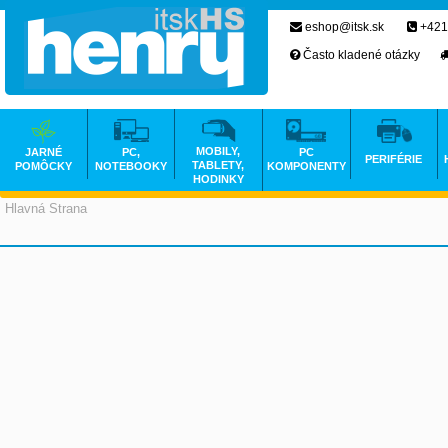
eshop@itsk.sk
+421
Často kladené otázky
MOBILY,
JARNÉ
PC,
PC
PERIFÉRIE
TABLETY,
POMÔCKY
NOTEBOOKY
KOMPONENTY
HODINKY
Hlavná Strana