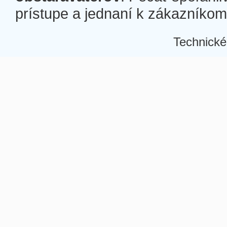
prístupe a jednaní k zákazníkom a
Technické
Â
Â
Â