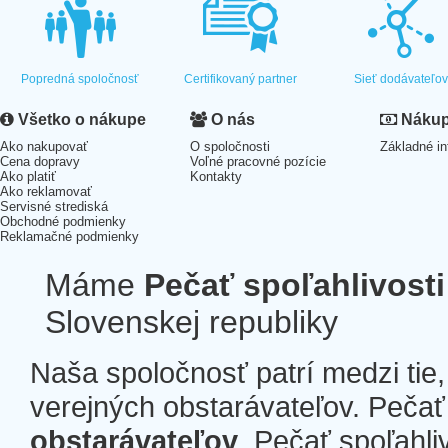
Popredná spoločnosť
Certifikovaný partner
Sieť dodávateľo
Všetko o nákupe
O nás
Nákup 
Ako nakupovať
O spoločnosti
Základné in
Cena dopravy
Voľné pracovné pozície
Ako platiť
Kontakty
Ako reklamovať
Servisné strediská
Obchodné podmienky
Reklamačné podmienky
Máme
Pečať spoľahlivosti
Slovenskej republiky
Naša spoločnosť patrí medzi tie
verejných obstarávateľov. Pečať 
obstarávateľov
. Pečať spoľahli