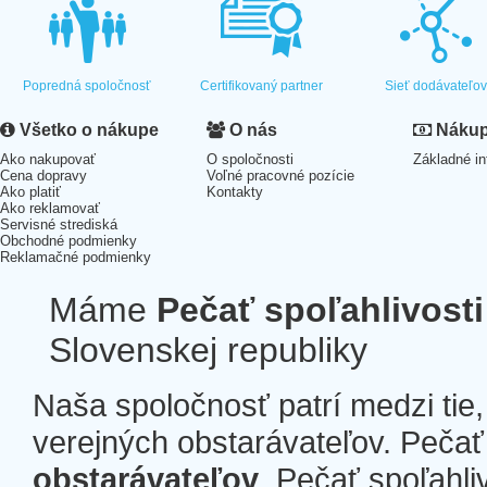
Popredná spoločnosť
Certifikovaný partner
Sieť dodávateľo
Všetko o nákupe
O nás
Nákup 
Ako nakupovať
O spoločnosti
Základné in
Cena dopravy
Voľné pracovné pozície
Ako platiť
Kontakty
Ako reklamovať
Servisné strediská
Obchodné podmienky
Reklamačné podmienky
Máme
Pečať spoľahlivosti
Slovenskej republiky
Naša spoločnosť patrí medzi tie
verejných obstarávateľov. Pečať 
obstarávateľov
. Pečať spoľahli