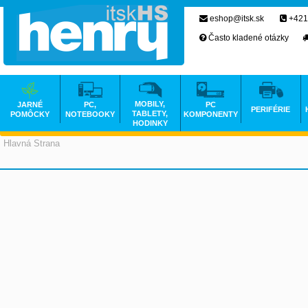
eshop@itsk.sk
+421
Často kladené otázky
MOBILY,
JARNÉ
PC,
PC
PERIFÉRIE
TABLETY,
POMÔCKY
NOTEBOOKY
KOMPONENTY
HODINKY
Hlavná Strana