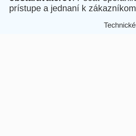
prístupe a jednaní k zákazníkom a
Technické
Â
Â
Â