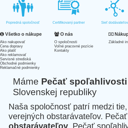
Popredná spoločnosť
Certifikovaný partner
Sieť dodávateľo
Všetko o nákupe
O nás
Nákup 
Ako nakupovať
O spoločnosti
Základné in
Cena dopravy
Voľné pracovné pozície
Ako platiť
Kontakty
Ako reklamovať
Servisné strediská
Obchodné podmienky
Reklamačné podmienky
Máme
Pečať spoľahlivosti
Slovenskej republiky
Naša spoločnosť patrí medzi tie
verejných obstarávateľov. Pečať 
obstarávateľov
. Pečať spoľahli