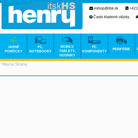
eshop@itsk.sk
+421
Často kladené otázky
MOBILY,
JARNÉ
PC,
PC
PERIFÉRIE
TABLETY,
POMÔCKY
NOTEBOOKY
KOMPONENTY
HODINKY
Hlavná Strana