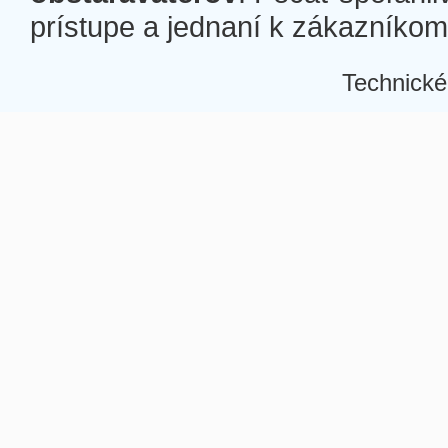
prístupe a jednaní k zákazníkom a
Technické
Â
Â
Â