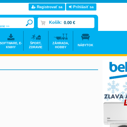
Registrovať sa
Prihlásiť sa
Košík:
0.00 €
anie >>
SOFTWARE, E-
ŠPORT,
ZÁHRADA,
NÁBYTOK
KNIHY
ZDRAVIE
HOBBY