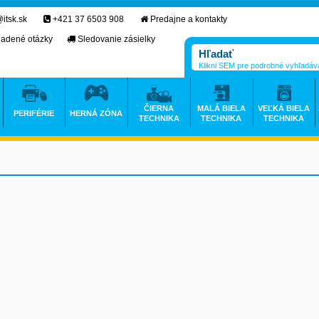
itsk.sk
+421 37 6503 908
Predajne a kontakty
ladené otázky
Sledovanie zásielky
Klikni SEM pre podrobné vyhľadáv
ČIERNA
MALÁ BIELA
VEĽKÁ BIELA
PERIFÉRIE
HERNÁ ZÓNA
TECHNIKA
TECHNIKA
TECHNIKA