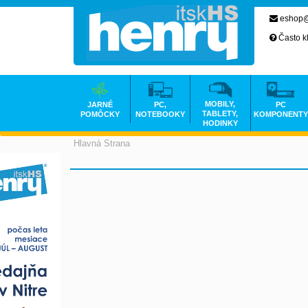
eshop@
Často k
MOBILY,
JARNÉ
PC,
PC
TABLETY,
POMÔCKY
NOTEBOOKY
KOMPONENTY
HODINKY
Hlavná Strana