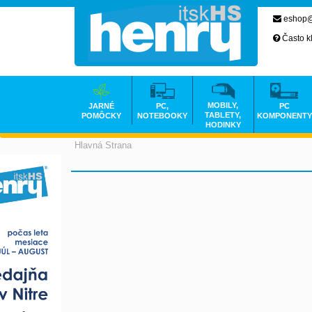
eshop@
Často k
MOBILY,
JARNÉ
PC,
PC
TABLETY,
POMÔCKY
NOTEBOOKY
KOMPONENTY
HODINKY
Hlavná Strana