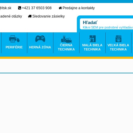
itsk.sk
+421 37 6503 908
Predajne a kontakty
ladené otázky
Sledovanie zásielky
Klikni SEM pre podrobné vyhľadáv
ČIERNA
MALÁ BIELA
VEĽKÁ BIELA
PERIFÉRIE
HERNÁ ZÓNA
TECHNIKA
TECHNIKA
TECHNIKA