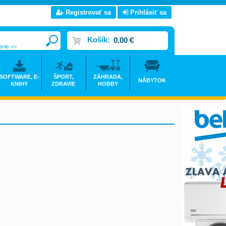
Registrovať sa
Prihlásiť sa
Košík:
0.00 €
anie >>
SOFTWARE, E-
ŠPORT,
ZÁHRADA,
NÁBYTOK
KNIHY
ZDRAVIE
HOBBY