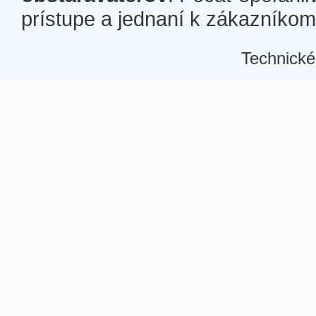
prístupe a jednaní k zákazníkom a
Technické
Â
Â
Â