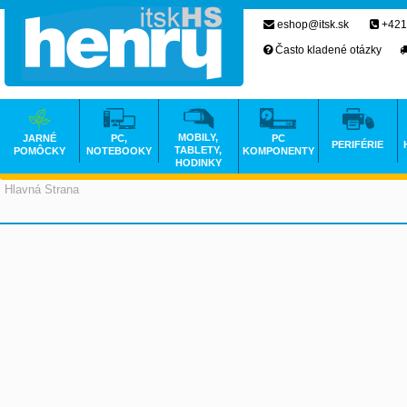
eshop@itsk.sk
+421
Často kladené otázky
MOBILY,
JARNÉ
PC,
PC
PERIFÉRIE
TABLETY,
POMÔCKY
NOTEBOOKY
KOMPONENTY
HODINKY
Hlavná Strana