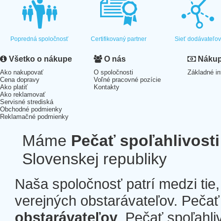
Popredná spoločnosť
Certifikovaný partner
Sieť dodávateľo
Všetko o nákupe
O nás
Nákup 
Ako nakupovať
O spoločnosti
Základné in
Cena dopravy
Voľné pracovné pozície
Ako platiť
Kontakty
Ako reklamovať
Servisné strediská
Obchodné podmienky
Reklamačné podmienky
Máme
Pečať spoľahlivosti
Slovenskej republiky
Naša spoločnosť patrí medzi tie
verejných obstarávateľov. Pečať 
obstarávateľov
. Pečať spoľahli