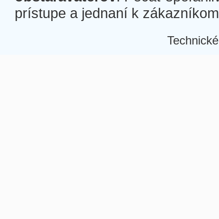
prístupe a jednaní k zákazníkom a
Technické
Â
Â
Â