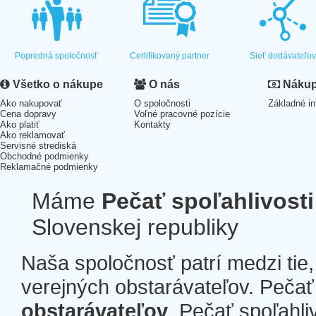
Popredná spoločnosť
Certifikovaný partner
Sieť dodávateľo
Všetko o nákupe
O nás
Nákup 
Ako nakupovať
O spoločnosti
Základné in
Cena dopravy
Voľné pracovné pozície
Ako platiť
Kontakty
Ako reklamovať
Servisné strediská
Obchodné podmienky
Reklamačné podmienky
Máme
Pečať spoľahlivosti
Slovenskej republiky
Naša spoločnosť patrí medzi tie
verejných obstarávateľov. Pečať 
obstarávateľov
. Pečať spoľahli