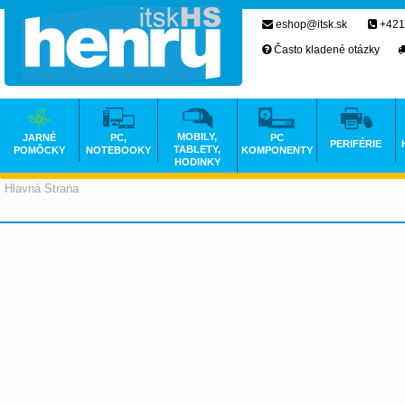
eshop@itsk.sk
+421
Často kladené otázky
MOBILY,
JARNÉ
PC,
PC
PERIFÉRIE
TABLETY,
POMÔCKY
NOTEBOOKY
KOMPONENTY
HODINKY
Hlavná Strana