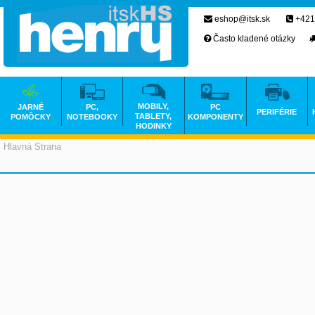
eshop@itsk.sk
+421
Často kladené otázky
MOBILY,
JARNÉ
PC,
PC
PERIFÉRIE
TABLETY,
POMÔCKY
NOTEBOOKY
KOMPONENTY
HODINKY
Hlavná Strana