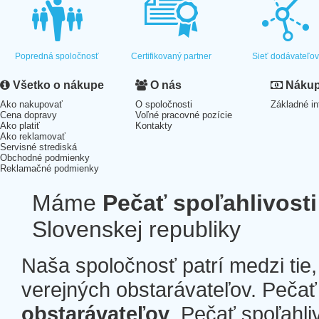
Popredná spoločnosť
Certifikovaný partner
Sieť dodávateľo
Všetko o nákupe
O nás
Nákup 
Ako nakupovať
O spoločnosti
Základné in
Cena dopravy
Voľné pracovné pozície
Ako platiť
Kontakty
Ako reklamovať
Servisné strediská
Obchodné podmienky
Reklamačné podmienky
Máme
Pečať spoľahlivosti
Slovenskej republiky
Naša spoločnosť patrí medzi tie
verejných obstarávateľov. Pečať 
obstarávateľov
. Pečať spoľahli