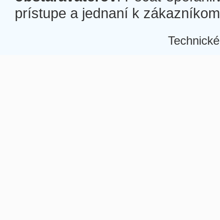
prístupe a jednaní k zákazníkom a
Technické
Â
Â
Â