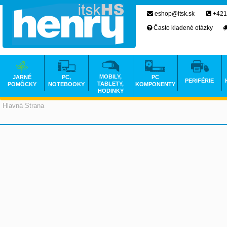
eshop@itsk.sk
+421
Často kladené otázky
MOBILY,
JARNÉ
PC,
PC
PERIFÉRIE
TABLETY,
POMÔCKY
NOTEBOOKY
KOMPONENTY
HODINKY
Hlavná Strana