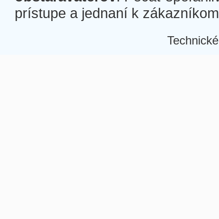
prístupe a jednaní k zákazníkom a
Technické
Â
Â
Â