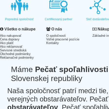
Popredná spoločnosť
Certifikovaný partner
Sieť dodávateľo
Všetko o nákupe
O nás
Nákup 
Ako nakupovať
O spoločnosti
Základné in
Cena dopravy
Voľné pracovné pozície
Ako platiť
Kontakty
Ako reklamovať
Servisné strediská
Obchodné podmienky
Reklamačné podmienky
Máme
Pečať spoľahlivosti
Slovenskej republiky
Naša spoločnosť patrí medzi tie
verejných obstarávateľov. Pečať 
obstarávateľov
. Pečať spoľahli