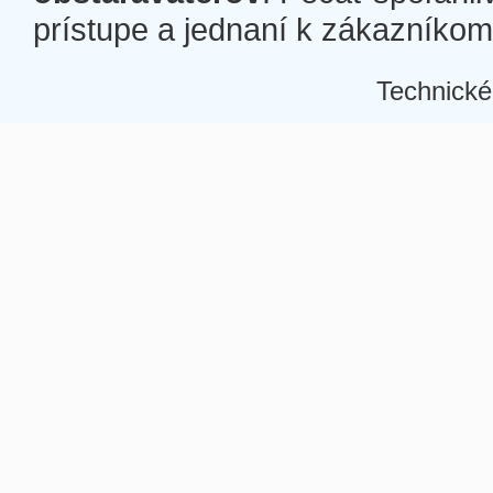
prístupe a jednaní k zákazníkom a
Technické
Â
Â
Â