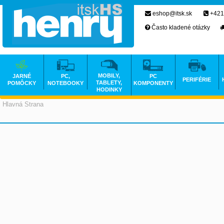
eshop@itsk.sk
+421
Často kladené otázky
MOBILY,
JARNÉ
PC,
PC
PERIFÉRIE
TABLETY,
POMÔCKY
NOTEBOOKY
KOMPONENTY
HODINKY
Hlavná Strana