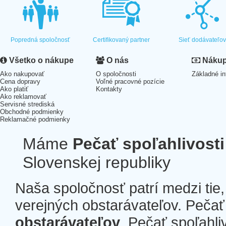
Popredná spoločnosť
Certifikovaný partner
Sieť dodávateľo
Všetko o nákupe
O nás
Nákup 
Ako nakupovať
O spoločnosti
Základné in
Cena dopravy
Voľné pracovné pozície
Ako platiť
Kontakty
Ako reklamovať
Servisné strediská
Obchodné podmienky
Reklamačné podmienky
Máme
Pečať spoľahlivosti
Slovenskej republiky
Naša spoločnosť patrí medzi tie
verejných obstarávateľov. Pečať 
obstarávateľov
. Pečať spoľahli