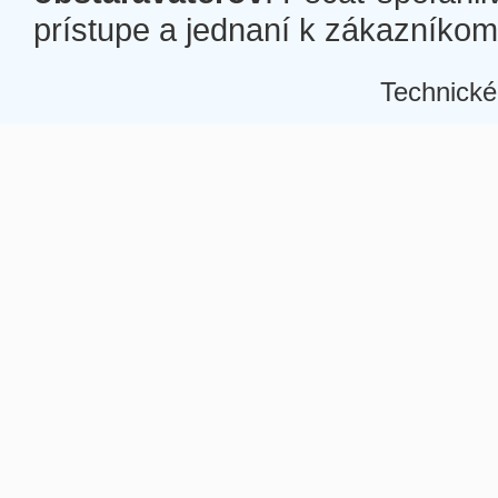
prístupe a jednaní k zákazníkom a
Technické
Â
Â
Â