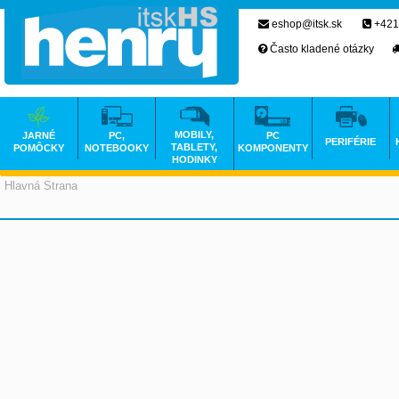
eshop@itsk.sk
+421
Často kladené otázky
MOBILY,
JARNÉ
PC,
PC
PERIFÉRIE
TABLETY,
POMÔCKY
NOTEBOOKY
KOMPONENTY
HODINKY
Hlavná Strana