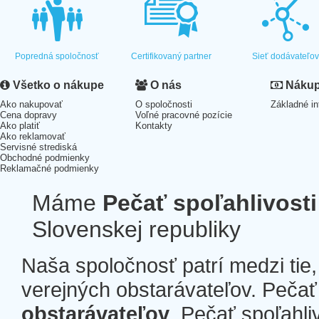
Popredná spoločnosť
Certifikovaný partner
Sieť dodávateľo
Všetko o nákupe
O nás
Nákup 
Ako nakupovať
O spoločnosti
Základné in
Cena dopravy
Voľné pracovné pozície
Ako platiť
Kontakty
Ako reklamovať
Servisné strediská
Obchodné podmienky
Reklamačné podmienky
Máme
Pečať spoľahlivosti
Slovenskej republiky
Naša spoločnosť patrí medzi tie
verejných obstarávateľov. Pečať 
obstarávateľov
. Pečať spoľahli