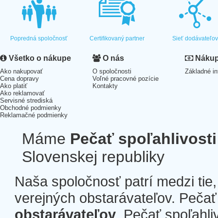
Popredná spoločnosť
Certifikovaný partner
Sieť dodávateľo
Všetko o nákupe
O nás
Nákup 
Ako nakupovať
O spoločnosti
Základné in
Cena dopravy
Voľné pracovné pozície
Ako platiť
Kontakty
Ako reklamovať
Servisné strediská
Obchodné podmienky
Reklamačné podmienky
Máme
Pečať spoľahlivosti
Slovenskej republiky
Naša spoločnosť patrí medzi tie
verejných obstarávateľov. Pečať 
obstarávateľov
. Pečať spoľahli