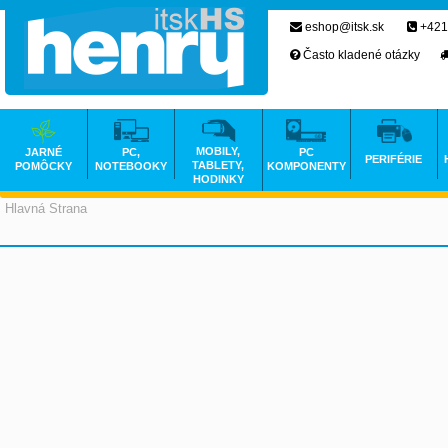
eshop@itsk.sk
+421
Často kladené otázky
MOBILY,
JARNÉ
PC,
PC
PERIFÉRIE
TABLETY,
POMÔCKY
NOTEBOOKY
KOMPONENTY
HODINKY
Hlavná Strana