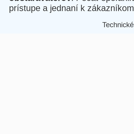
prístupe a jednaní k zákazníkom a
Technické
Â
Â
Â