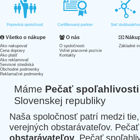
Popredná spoločnosť
Certifikovaný partner
Sieť dodávateľo
Všetko o nákupe
O nás
Nákup 
Ako nakupovať
O spoločnosti
Základné in
Cena dopravy
Voľné pracovné pozície
Ako platiť
Kontakty
Ako reklamovať
Servisné strediská
Obchodné podmienky
Reklamačné podmienky
Máme
Pečať spoľahlivosti
Slovenskej republiky
Naša spoločnosť patrí medzi tie
verejných obstarávateľov. Pečať 
obstarávateľov
. Pečať spoľahli