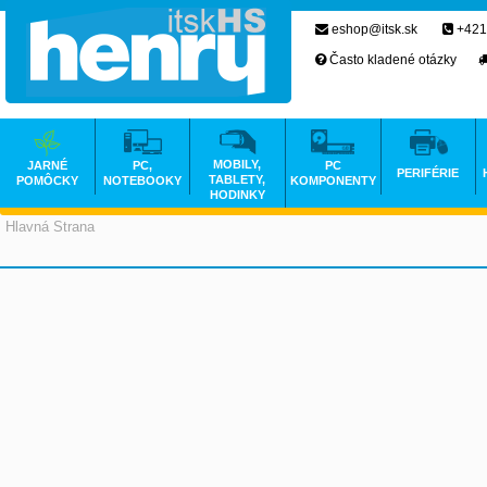
eshop@itsk.sk
+421
Často kladené otázky
MOBILY,
JARNÉ
PC,
PC
PERIFÉRIE
TABLETY,
POMÔCKY
NOTEBOOKY
KOMPONENTY
HODINKY
Hlavná Strana