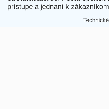
prístupe a jednaní k zákazníkom a
Technické
Â
Â
Â