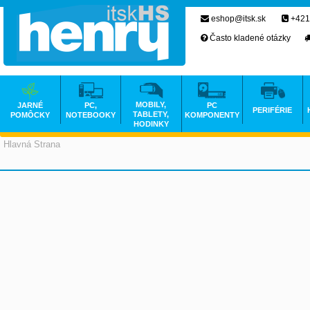
eshop@itsk.sk
+421
Často kladené otázky
MOBILY,
JARNÉ
PC,
PC
PERIFÉRIE
TABLETY,
POMÔCKY
NOTEBOOKY
KOMPONENTY
HODINKY
Hlavná Strana