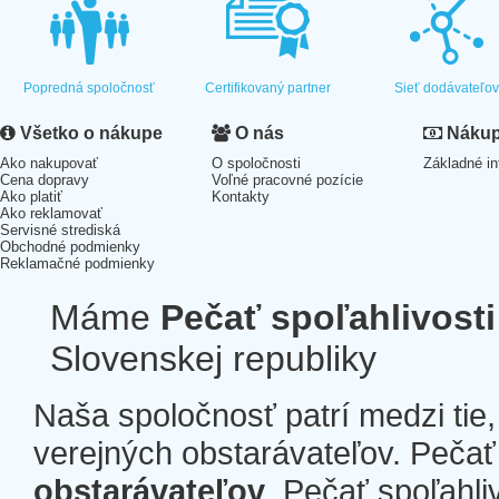
Popredná spoločnosť
Certifikovaný partner
Sieť dodávateľo
Všetko o nákupe
O nás
Nákup 
Ako nakupovať
O spoločnosti
Základné in
Cena dopravy
Voľné pracovné pozície
Ako platiť
Kontakty
Ako reklamovať
Servisné strediská
Obchodné podmienky
Reklamačné podmienky
Máme
Pečať spoľahlivosti
Slovenskej republiky
Naša spoločnosť patrí medzi tie
verejných obstarávateľov. Pečať 
obstarávateľov
. Pečať spoľahli